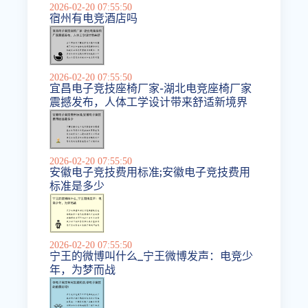
2026-02-20 07:55:50
宿州有电竞酒店吗
2026-02-20 07:55:50
宜昌电子竞技座椅厂家-湖北电竞座椅厂家
震撼发布，人体工学设计带来舒适新境界
2026-02-20 07:55:50
安徽电子竞技费用标准;安徽电子竞技费用
标准是多少
2026-02-20 07:55:50
宁王的微博叫什么_宁王微博发声：电竞少
年，为梦而战