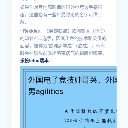
如果你对其他高颜值的国外电竞选手感兴
趣，这里也有一些广受讨论的名字可供了
解：
*
Rekkles
：《英雄联盟》欧洲赛区（FNC）
的知名ADC选手，因其出色的技术和英俊的
面容，被称为“欧洲高学成”（欧成）。他有
时会在镜头前露出略带痞气的招牌歪嘴笑。
乐投letou瑞丰