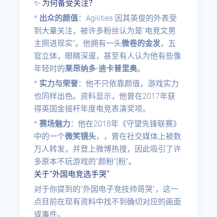
✨ 为何备受关注？
*
出众的颜值
：Agilities 因其英俊的外表受
到大量关注，被许多粉丝认为是“电竞文男
主照进现实”。他拥有一头
微卷的金发
，五
官立体，眼睛深邃，甚至有人认为他有些像
年轻时的
莱昂纳多·迪卡普里奥
。
*
实力与荣誉
：他不只依靠颜值，游戏实力
也同样出色。资料显示，他曾在2017年获
得英国金摇杆年度电竞表演奖项。
*
赛场魅力
：他在2018年《守望先锋联赛》
中的一个
微笑镜头
，，曾在社交媒体上被数
万人转发，并登上微博热搜，因此吸引了许
多原本不玩游戏的“颜粉”[粉”。
关于“外国电竞选手哭”
对于你提到的“外国电子竞技帅哥哭”，这一
点目前在现有资料中找不到确切对应的画面
或事件。