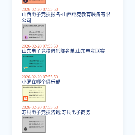
2026-02-20 07:55:50
山西电子竞技报名-山西电竞教育装备有限
公司
2026-02-20 07:55:50
山东电子竞技俱乐部名单,山东电竞联赛
2026-02-20 07:55:50
小罗在哪个俱乐部
2026-02-20 07:55:50
寿县电子竞技咨询;寿县电子商务