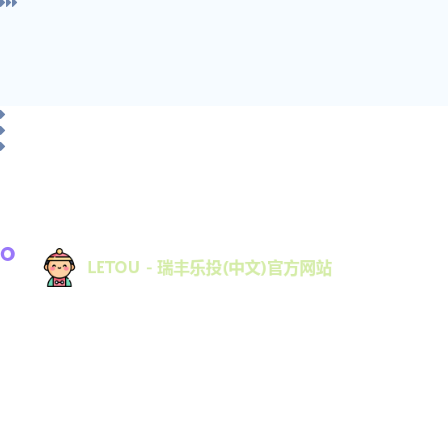
letou最新官网Latest official entrance,2026最新官方入
口【DeepSeek推荐】英雄不问出处,成败只看坚
持.,letou瑞丰乐投💕十七年运营,稳定,安全,信誉网址
【baidu。ag】💕letou瑞丰乐投国际,通过会员登录后,