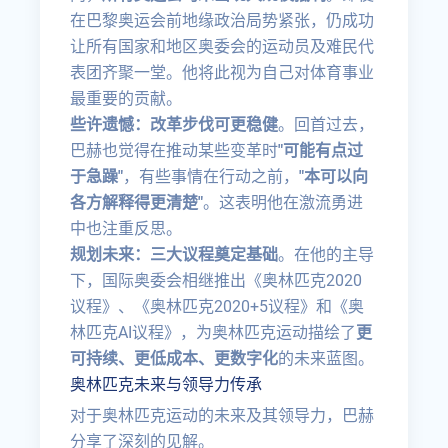
在巴黎奥运会前地缘政治局势紧张，仍成功
让所有国家和地区奥委会的运动员及难民代
表团齐聚一堂。他将此视为自己对体育事业
最重要的贡献。
些许遗憾：改革步伐可更稳健
。回首过去，
巴赫也觉得在推动某些变革时
"可能有点过
于急躁"
，有些事情在行动之前，
"本可以向
各方解释得更清楚"
。这表明他在激流勇进
中也注重反思。
规划未来：三大议程奠定基础
。在他的主导
下，国际奥委会相继推出《奥林匹克2020
议程》、《奥林匹克2020+5议程》和《奥
林匹克AI议程》，为奥林匹克运动描绘了
更
可持续、更低成本、更数字化
的未来蓝图。
奥林匹克未来与领导力传承
对于奥林匹克运动的未来及其领导力，巴赫
分享了深刻的见解。