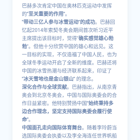
巴赫多次肯定中国在奥林匹克运动中发挥
的
"至关重要的作用"
。
"带动三亿人参与冰雪运动"的成功
。巴赫回
忆起2014年索契冬奥会期间首次听习近平
主席提出该目标时，觉得"
确实感觉雄心勃
勃
"。但他十分欣赏中国的雄心和远见。这
一目标的实现，不仅造福了中国人民，也为
全球冬季运动开启了全新的维度。巴赫还将
中国的冰雪热潮与经济联系起来，印证了
"冰天雪地也是金山银山"
的理念。
深化合作与全球贡献
。巴赫指出，从南京青
奥会到北京冬奥会，中国与国际奥委会的合
作日益紧密。他特别赞扬中国
"始终秉持多
边合作理念，坚定支持国际奥委会履行使
命"
。
中国面孔走向国际体育舞台
。随着李玲蔚当
选国际奥委会执委以及李全海连任世界帆船