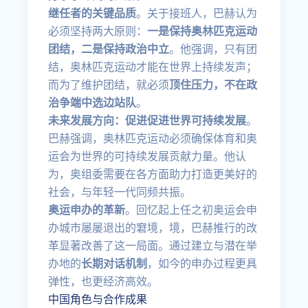
继任者的关键品质
。关于接班人，巴赫认为
必须坚持两大原则：
一是保持奥林匹克运动
团结，二是保持政治中立
。他强调，只有团
结，奥林匹克运动才能在世界上持续发声；
而为了维护团结，就必须
顶住压力，不在政
治争端中选边站队
。
未来发展方向：促进促进世界可持续发展
。
巴赫强调，奥林匹克运动必须确保体育和奥
运会为世界的可持续发展贡献力量。他认
为，奥组委需要在各方面助力打造更美好的
社会，与年轻一代同频共振。
奥运申办的革新
。回忆起上任之初奥运会申
办城市屡屡退出的窘境，境，巴赫推行的改
革显著改善了这一局面。通过建立与潜在举
办地的
长期对话机制
，如今的申办过程更具
弹性，也更经济高效。
中国角色与合作成果