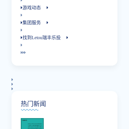
游戏动态
集团服务
找到letou瑞丰乐投
热门新闻