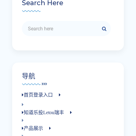
Search Here
导航
首页登录入口
知道乐投letou瑞丰
产品展示