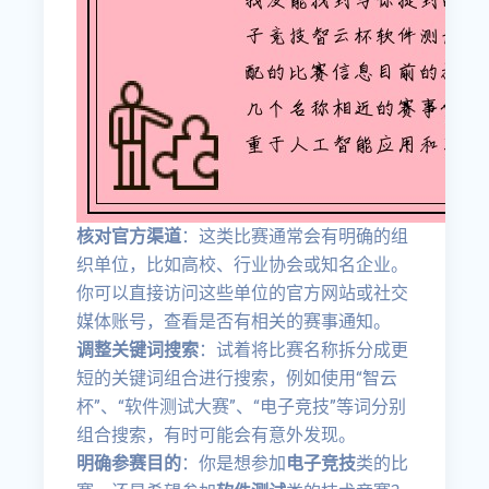
核对官方渠道
：这类比赛通常会有明确的组
织单位，比如高校、行业协会或知名企业。
你可以直接访问这些单位的官方网站或社交
媒体账号，查看是否有相关的赛事通知。
调整关键词搜索
：试着将比赛名称拆分成更
短的关键词组合进行搜索，例如使用“智云
杯”、“软件测试大赛”、“电子竞技”等词分别
组合搜索，有时可能会有意外发现。
明确参赛目的
：你是想参加
电子竞技
类的比