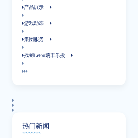
产品展示
游戏动态
集团服务
找到letou瑞丰乐投
热门新闻