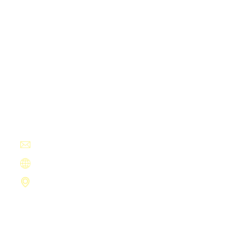
产品展示
游戏动态
集团服务
找到letou瑞丰乐投
Contact Us
+13594780125
d88@52j9.com
https://www.njjxgtz.com
酒泉市尾瑞墓181号