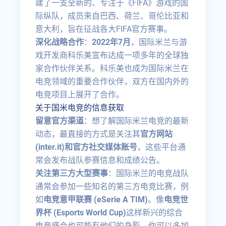
建了一支全新的、专注于《FIFA》游戏的国
际纵队，成员来自巴西、荷兰、哥伦比亚和
意大利，旨在征战各大FIFA官方赛事。
深化战略合作
：
2022年7月
，国际米兰与游
戏开发商科乐美宣布达成一项多年的全球独
家合作伙伴关系。科乐美也成为国际米兰在
电竞领域的重要合作伙伴，双方在国内外的
电竞项目上展开了合作。
关于国米电竞的信息获取
留意官方渠道
：想了解国际米兰电竞的最新
动态，最直接的方式是关注其
官方网站
(inter.it)和官方社交媒体账号
，这些平台通
常会发布战队参赛信息和成绩公告。
关注第三方大型赛事
：国际米兰的电竞战队
通常会参加一些知名的第三方电竞比赛，例
如
电竞意甲联赛 (eSerie A TIM)
。像
电竞世
界杯 (Esports World Cup)
这样新兴的综合
电竞盛会也可能有他们的身影，你可以多加