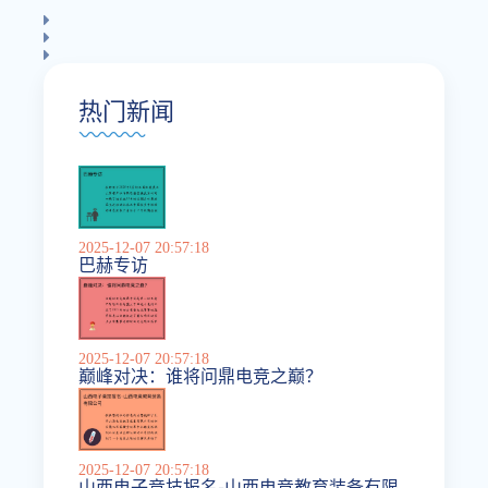
热门新闻
2025-12-07 20:57:18
巴赫专访
2025-12-07 20:57:18
巅峰对决：谁将问鼎电竞之巅？
2025-12-07 20:57:18
山西电子竞技报名-山西电竞教育装备有限