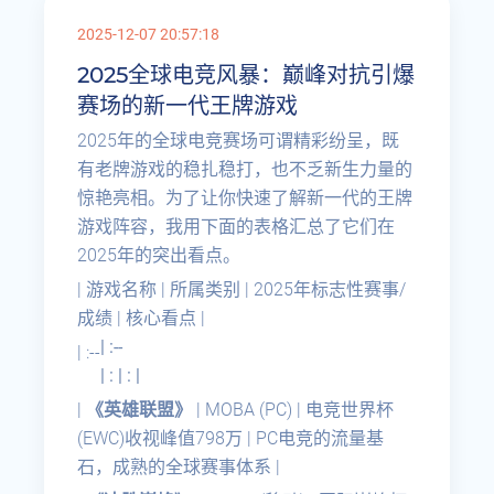
2025-12-07 20:57:18
2025全球电竞风暴：巅峰对抗引爆
赛场的新一代王牌游戏
2025年的全球电竞赛场可谓精彩纷呈，既
有老牌游戏的稳扎稳打，也不乏新生力量的
惊艳亮相。为了让你快速了解新一代的王牌
游戏阵容，我用下面的表格汇总了它们在
2025年的突出看点。
| 游戏名称 | 所属类别 | 2025年标志性赛事/
成绩 | 核心看点 |
| :--
| :--
| : | : |
|
《英雄联盟》
| MOBA (PC) | 电竞世界杯
(EWC)收视峰值798万 | PC电竞的流量基
石，成熟的全球赛事体系 |