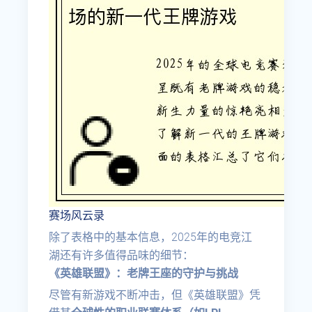
赛场风云录
除了表格中的基本信息，2025年的电竞江
湖还有许多值得品味的细节：
《英雄联盟》：老牌王座的守护与挑战
尽管有新游戏不断冲击，但《英雄联盟》凭