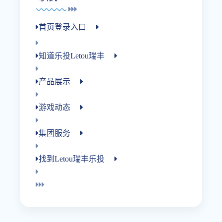
首页登录入口
知道乐投letou瑞丰
产品展示
游戏动态
集团服务
找到letou瑞丰乐投