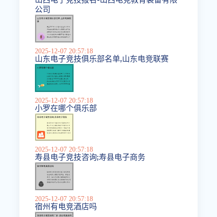
公司
2025-12-07 20:57:18
山东电子竞技俱乐部名单,山东电竞联赛
2025-12-07 20:57:18
小罗在哪个俱乐部
2025-12-07 20:57:18
寿县电子竞技咨询;寿县电子商务
2025-12-07 20:57:18
宿州有电竞酒店吗